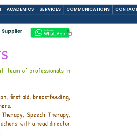
M
ACADEMICS
SERVICES
COMMUNICATIONS
CONTACT
Supplier
rs
nt
team of professionals in
n, first aid, breastfeeding,
hers.
l Therapy, Speech Therapy,
achers, with a head director
.