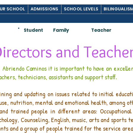
UR SCHOOL
ADMISSIONS
SCHOOL LEVELS
BILINGUALIS
Am:
Student
Family
Teacher
irectors and Teache
Abriendo Caminos it is important to have an excelle
achers, technicians, assistants and support staff.
ning and updating on issues related to initial educatio
buse, nutrition, mental and emotional health, among ot
d trained people in different areas: Occupationa
hology, Counseling, English, music, arts and sports te
ants and a group of people trained for the service area