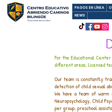
PAGOS EN LÍNEA
O
NEWS
D
For the Educational Center
different areas, licensed te
Our team is constantly trai
detection of child sexual a
We have a team of warm an
Neuropsychology, Child Psyc
per group, preschool assist