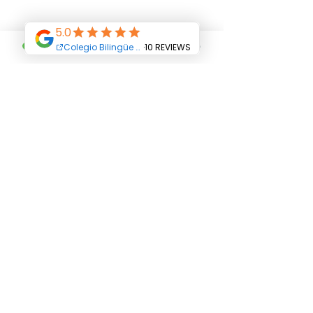
Terms and Conditions
All Rights Reserved Abriendo Caminos
Educational Center. Copyright
© 2019
Abriendo Caminos College-
Educational Group
Abriendo Caminos SAS
Address:
Career
24 N ° 12 C 36
Villa
Paola neighborhood
Carrera 24 N ° 12 C 30
Carrera 24 N ° 12 C 24
Phone: +
(571) 8235917
Cellphone: