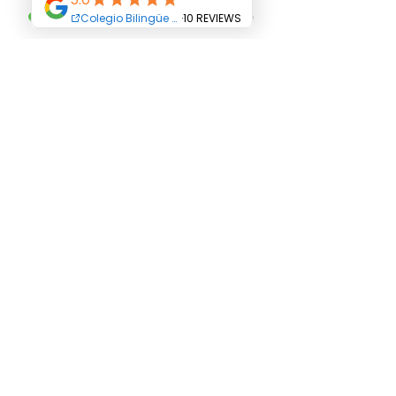
Coolhunter.
gerencia@abriendocaminos.edu.co
3102262412
Terms and Conditions
All Rights Reserved Abriendo Caminos
Educational Center. Copyright
© 2019
Abriendo Caminos College-
Educational Group
Abriendo Caminos SAS