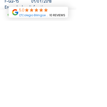
F-GQ-15 01/07/2018
Encuesta de satisfacción.
F-GQ-16 01/07/2018 Matriz
de posibles salidas No conformes.
F-GQ-18 01/03/2018
Programa de auditoría.
Terms and Conditions
All Rights Reserved Abriendo Caminos